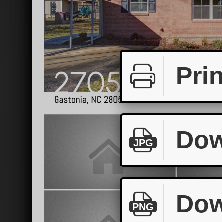
Prin
Dow
JPG
Dow
PNG